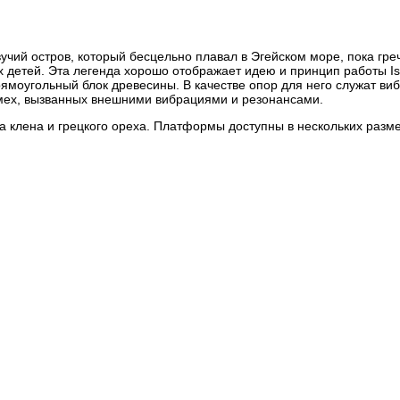
учий остров, который бесцельно плавал в Эгейском море, пока гре
 детей. Эта легенда хорошо отображает идею и принцип работы Iso
прямоугольный блок древесины. В качестве опор для него служат ви
мех, вызванных внешними вибрациями и резонансами.
 клена и грецкого ореха. Платформы доступны в нескольких размер