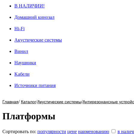
В НАЛИЧИИ!
Домашний кинозал
Hi-Fi
Акустические системы
Винил
Наушники
Kабели
Источники питания
/
/
/
Главная
Каталог
Акустические системы
Антирезонансные устройс
Платформы
Сортировать по:
популярности
цене
наименованию
в нали