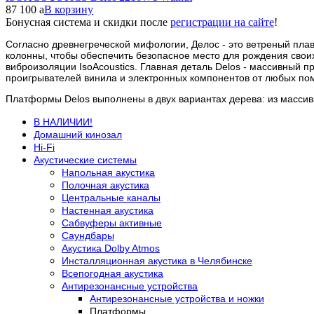
87 100
a
В корзину
Бонусная система и скидки после
регистрации на сайте
!
Согласно древнегреческой мифологии, Делос - это ветреный плав
колонны, чтобы обеспечить безопасное место для рождения своих
виброизоляции IsoAcoustics. Главная деталь Delos - массивный 
проигрывателей винила и электронных компонентов от любых по
Платформы Delos выполнены в двух вариантах дерева: из массива
В НАЛИЧИИ!
Домашний кинозал
Hi-Fi
Акустические системы
Напольная акустика
Полочная акустика
Центральные каналы
Настенная акустика
Сабвуферы активные
Саундбары
Акустика Dolby Atmos
Инсталляционная акустика в Челябинске
Всепогодная акустика
Антирезонансные устройства
Антирезонансные устройства и ножки
Платформы