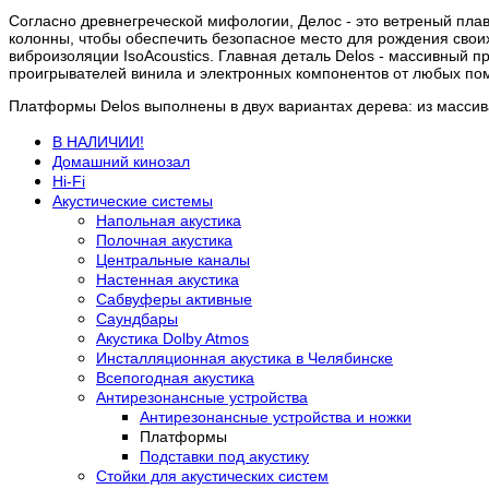
Согласно древнегреческой мифологии, Делос - это ветреный плав
колонны, чтобы обеспечить безопасное место для рождения своих
виброизоляции IsoAcoustics. Главная деталь Delos - массивный 
проигрывателей винила и электронных компонентов от любых по
Платформы Delos выполнены в двух вариантах дерева: из массива
В НАЛИЧИИ!
Домашний кинозал
Hi-Fi
Акустические системы
Напольная акустика
Полочная акустика
Центральные каналы
Настенная акустика
Сабвуферы активные
Саундбары
Акустика Dolby Atmos
Инсталляционная акустика в Челябинске
Всепогодная акустика
Антирезонансные устройства
Антирезонансные устройства и ножки
Платформы
Подставки под акустику
Стойки для акустических систем