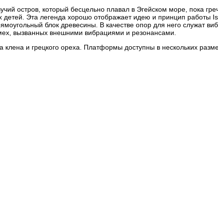
учий остров, который бесцельно плавал в Эгейском море, пока гре
 детей. Эта легенда хорошо отображает идею и принцип работы Iso
прямоугольный блок древесины. В качестве опор для него служат ви
мех, вызванных внешними вибрациями и резонансами.
 клена и грецкого ореха. Платформы доступны в нескольких размер