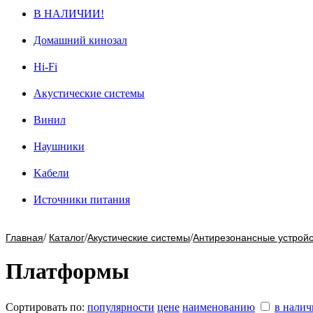
В НАЛИЧИИ!
Домашний кинозал
Hi-Fi
Акустические системы
Винил
Наушники
Kабели
Источники питания
/
/
/
Главная
Каталог
Акустические системы
Антирезонансные устройс
Платформы
Сортировать по:
популярности
цене
наименованию
в нали