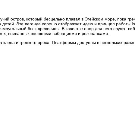
учий остров, который бесцельно плавал в Эгейском море, пока гре
 детей. Эта легенда хорошо отображает идею и принцип работы Iso
прямоугольный блок древесины. В качестве опор для него служат ви
мех, вызванных внешними вибрациями и резонансами.
 клена и грецкого ореха. Платформы доступны в нескольких размер