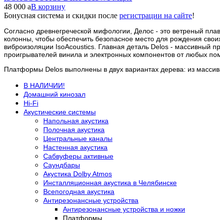
48 000
a
В корзину
Бонусная система и скидки после
регистрации на сайте
!
Согласно древнегреческой мифологии, Делос - это ветреный плав
колонны, чтобы обеспечить безопасное место для рождения своих
виброизоляции IsoAcoustics. Главная деталь Delos - массивный 
проигрывателей винила и электронных компонентов от любых по
Платформы Delos выполнены в двух вариантах дерева: из массива
В НАЛИЧИИ!
Домашний кинозал
Hi-Fi
Акустические системы
Напольная акустика
Полочная акустика
Центральные каналы
Настенная акустика
Сабвуферы активные
Саундбары
Акустика Dolby Atmos
Инсталляционная акустика в Челябинске
Всепогодная акустика
Антирезонансные устройства
Антирезонансные устройства и ножки
Платформы