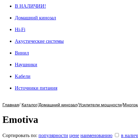
В НАЛИЧИИ!
Домашний кинозал
Hi-Fi
Акустические системы
Винил
Наушники
Kабели
Источники питания
/
/
/
/
Главная
Каталог
Домашний кинозал
Усилители мощности
Многок
Emotiva
Сортировать по:
популярности
цене
наименованию
в нали