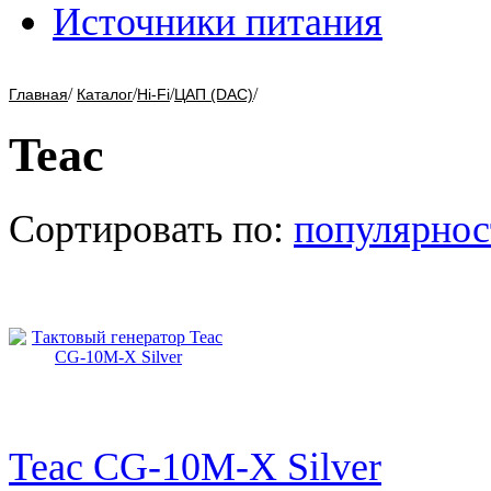
Источники питания
/
/
/
/
Главная
Каталог
Hi-Fi
ЦАП (DAC)
Teac
Сортировать по:
популярнос
Teac CG-10M-X Silver