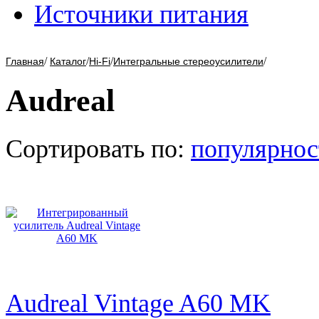
Источники питания
/
/
/
/
Главная
Каталог
Hi-Fi
Интегральные стереоусилители
Audreal
Сортировать по:
популярнос
Audreal Vintage A60 MK