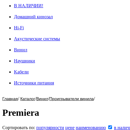
В НАЛИЧИИ!
Домашний кинозал
Hi-Fi
Акустические системы
Винил
Наушники
Kабели
Источники питания
/
/
/
/
Главная
Каталог
Винил
Проигрыватели винила
Premiera
Сортировать по:
популярности
цене
наименованию
в нали