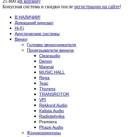
25 800
a
В корзину
Бонусная система и скидки после
регистрации на сайте
!
В НАЛИЧИИ!
Домашний кинозал
Hi-Fi
Акустические системы
Винил
Головки звукоснимателя
Проигрыватели винила
Clearaudio
Denon
Magnat
MUSIC HALL
Rega
Teac
Thorens
TRANSROTOR
VPI
Rekkord Audio
Kalista Audio
Radiotehnika
Premiera
Phaze Audio
Фонокорректоры