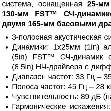
система, оснащенная
25-мм
130-мм FST™ СЧ-динами
двумя 165-мм басовыми дра
3-полосная акустическая с
Динамики: 1x25мм (1in) а
(5in) FST™ СЧ-динамик 
(6.5in) НЧ-драйвера с дифф
Диапазон частот: 33 Гц – 3
Полоса частот: 45 Гц – 28 
Чувствительность: 89 дБ (н
Гармонические искажения: