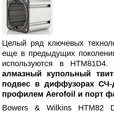
Целый ряд ключевых техноло
еще в предыдущих поколени
используются в HTM81D4.
алмазный купольный тви
подвес
в диффузорах СЧ-
профилем Aerofoil и порт ф
Bowers & Wilkins HTM82 D