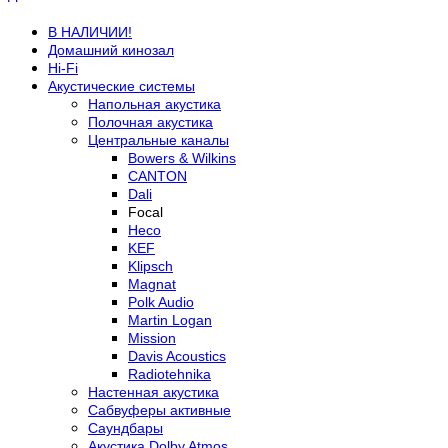
В НАЛИЧИИ!
Домашний кинозал
Hi-Fi
Акустические системы
Напольная акустика
Полочная акустика
Центральные каналы
Bowers & Wilkins
CANTON
Dali
Focal
Heco
KEF
Klipsch
Magnat
Polk Audio
Martin Logan
Mission
Davis Acoustics
Radiotehnika
Настенная акустика
Сабвуферы активные
Саундбары
Акустика Dolby Atmos