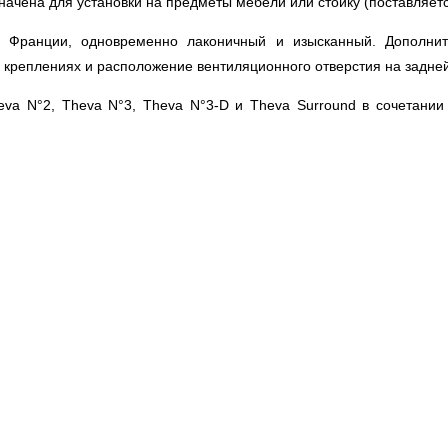
начена для установки на предметы мебели или стойку (поставляет
 во Франции, одновременно лаконичный и изысканный. Дополни
х креплениях и расположение вентиляционного отверстия на задн
heva N°2, Theva N°3, Theva N°3-D и Theva Surround в сочетан