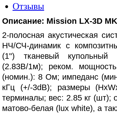
Отзывы
Описание: Mission LX-3D MKI
2-полосная акустическая сис
НЧ/СЧ-динамик с композитн
(1") тканевый купольный 
(2.83В/1м); реком. мощност
(номин.): 8 Ом; импеданс (мин
кГц (+/-3dB); размеры (Hx
терминалы; вес: 2.85 кг (шт); 
матово-белая (lux white), а та