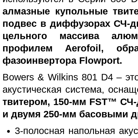
алмазные купольные твит
подвес
в диффузорах СЧ-ди
цельного массива алю
профилем Aerofoil, об
фазоинвертора Flowport.
Bowers & Wilkins 801 D4 – э
акустическая система, осна
твитером, 150-мм FST™ СЧ
и двумя 250-мм басовыми д
3-полосная напольная аку