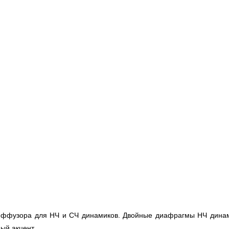
 диффузора для НЧ и СЧ динамиков. Двойные диафрагмы НЧ динам
ый акцент.