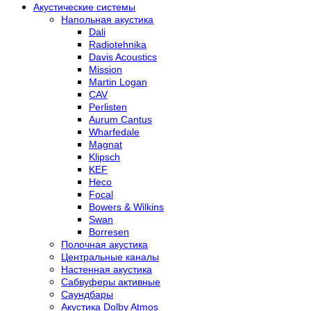
Акустические системы
Напольная акустика
Dali
Radiotehnika
Davis Acoustics
Mission
Martin Logan
CAV
Perlisten
Aurum Cantus
Wharfedale
Magnat
Klipsch
KEF
Heco
Focal
Bowers & Wilkins
Swan
Borresen
Полочная акустика
Центральные каналы
Настенная акустика
Сабвуферы активные
Саундбары
Акустика Dolby Atmos