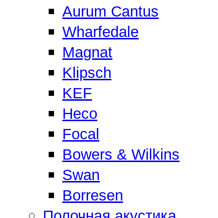
Aurum Cantus
Wharfedale
Magnat
Klipsch
KEF
Heco
Focal
Bowers & Wilkins
Swan
Borresen
Полочная акустика