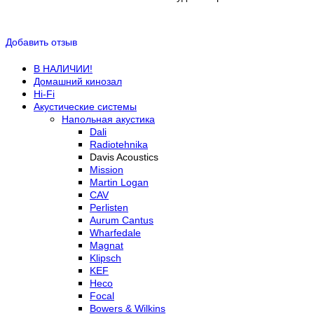
Добавить отзыв
В НАЛИЧИИ!
Домашний кинозал
Hi-Fi
Акустические системы
Напольная акустика
Dali
Radiotehnika
Davis Acoustics
Mission
Martin Logan
CAV
Perlisten
Aurum Cantus
Wharfedale
Magnat
Klipsch
KEF
Heco
Focal
Bowers & Wilkins