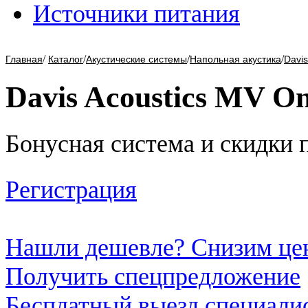
Источники питания
/
/
/
/
Главная
Каталог
Акустические системы
Напольная акустика
Davis
Davis Acoustics MV O
Бонусная система и скидки 
Регистрация
Нашли дешевле? Снизим це
Получить спецпредложение
Бесплатный выезд специали