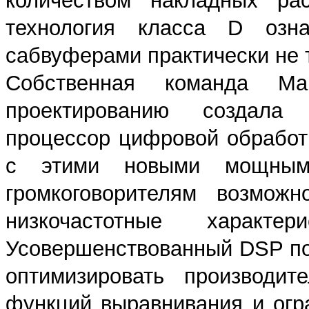
количеством накладных ра
технология класса D озн
сабвуферами практически не 
Собственная команда Ma
проектированию создала
процессор цифровой обработк
с этими новыми мощным
громкоговорителям возможн
низкочастотные харак
Усовершенствованный DSP по
оптимизировать производит
функций выравнивания и огр