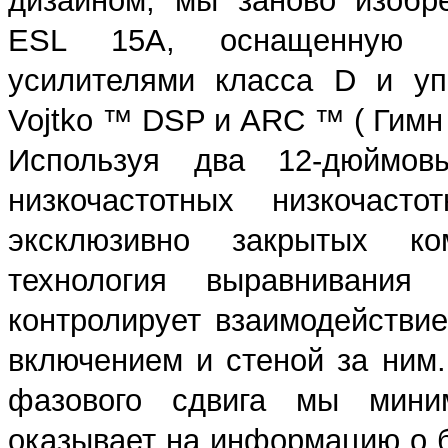
дизайном, мы заново изобр
ESL 15A, оснащенную н
усилителями класса D и уп
Vojtko ™ DSP и ARC ™ ( Гимн
Используя два 12-дюймовы
низкочастотных низкочаст
эксклюзивно закрытых ко
технология выравнивания
контролирует взаимодействи
включением и стеной за ним.
фазового сдвига мы миним
оказывает на информацию о б