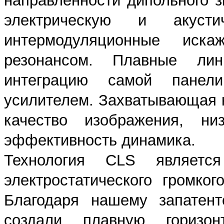
направленности дипольного з
электрическую и акусти
интермодуляционные иск
резонансом. Плавные лин
интеграцию самой пане
усилителем. Захватывающая к
качество изображения, ни
эффективность динамика.
Технология CLS являетс
электростатического громко
Благодаря нашему запатент
создали плавную горизон