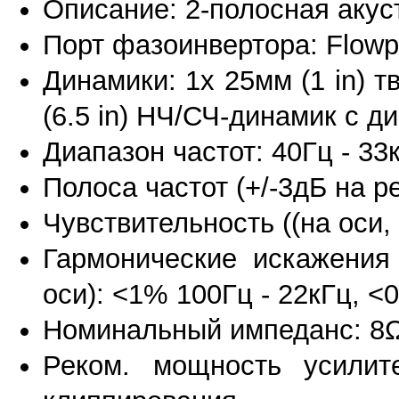
Описание: 2-полосная акус
Порт фазоинвертора: Flow
Динамики: 1x 25мм (1 in) 
(6.5 in) НЧ/СЧ-динамик с 
Диапазон частот: 40Гц - 33к
Полоса частот (+/-3дБ на р
Чувствительность ((на оси, 
Гармонические искажения 
оси): <1% 100Гц - 22кГц, <
Номинальный импеданс: 8Ω 
Реком. мощность усили