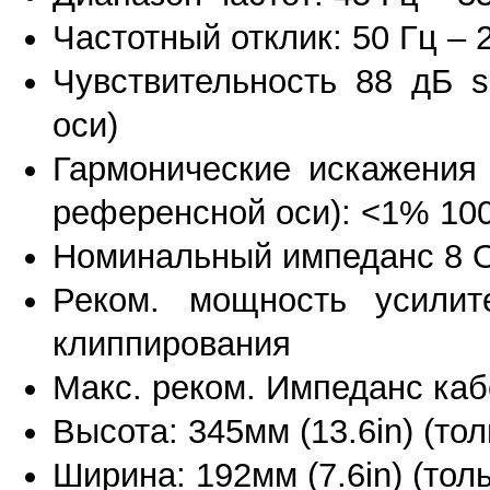
Частотный отклик: 50 Гц – 
Чувствительность 88 дБ s
оси)
Гармонические искажения 
референсной оси): <1% 100
Номинальный импеданс 8 О
Реком. мощность усили
клиппирования
Макс. реком. Импеданс каб
Высота: 345мм (13.6in) (тол
Ширина: 192мм (7.6in) (тол