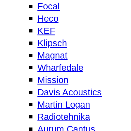
Focal
Heco
KEF
Klipsch
Magnat
Wharfedale
Mission
Davis Acoustics
Martin Logan
Radiotehnika
Aurum Cantus