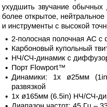
ухудшить звучание обычных 
более открытое, нейтральное 
и инструменты с высокой точ
2-полосная полочная АС с
Карбоновый купольный твит
НЧ/СЧ-динамик с диффузо
Порт Flowport™
Динамики: 1x ø25мм (1i
развязкой
1x ø165мм (6.5in) НЧ/СЧ-
Диапазон частот: 45 Гц – 3