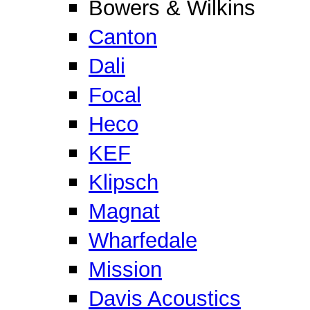
Bowers & Wilkins
Canton
Dali
Focal
Heco
KEF
Klipsch
Magnat
Wharfedale
Mission
Davis Acoustics