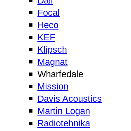
Dali
Focal
Heco
KEF
Klipsch
Magnat
Wharfedale
Mission
Davis Acoustics
Martin Logan
Radiotehnika