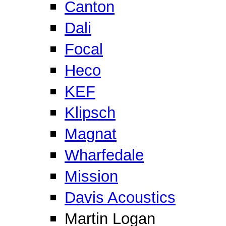
Canton
Dali
Focal
Heco
KEF
Klipsch
Magnat
Wharfedale
Mission
Davis Acoustics
Martin Logan