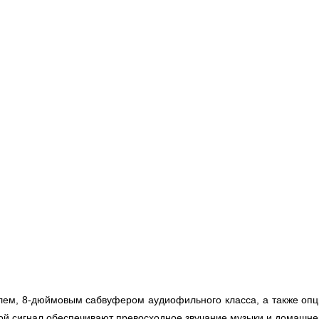
ем, 8-дюймовым сабвуфером аудиофильного класса, а также опц
й сигнал обеспечивают превосходное звучание музыки и домашнег