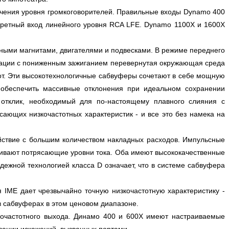
ючения уровня громкоговорителей. Правильные входы Dynamo 400
кретный вход линейного уровня RCA LFE. Dynamo 1100X и 1600X
ыми магнитами, двигателями и подвесками. В режиме переднего
урации с пониженным зажиганием перевернутая окружающая среда
тот. Эти высокотехнологичные сабвуферы сочетают в себе мощную
обеспечить массивные отклонения при идеальном сохранении
тклик, необходимый для по-настоящему плавного слияния с
ющих низкочастотных характеристик - и все это без намека на
йствие с большим количеством накладных расходов. Импульсные
чивают потрясающие уровни тока. Оба имеют высококачественные
ежной технологией класса D означает, что в системе сабвуфера
IME дает чрезвычайно точную низкочастотную характеристику -
 сабвуферах в этом ценовом диапазоне.
очастотного выхода. Динамо 400 и 600X имеют настраиваемые
зации искажений, вызванных портами.