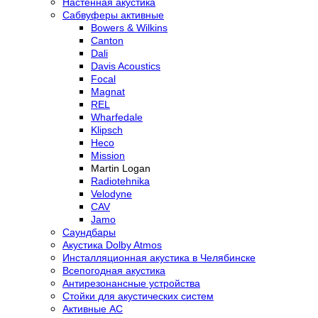
Настенная акустика
Сабвуферы активные
Bowers & Wilkins
Canton
Dali
Davis Acoustics
Focal
Magnat
REL
Wharfedale
Klipsch
Heco
Mission
Martin Logan
Radiotehnika
Velodyne
CAV
Jamo
Саундбары
Акустика Dolby Atmos
Инсталляционная акустика в Челябинске
Всепогодная акустика
Антирезонансные устройства
Стойки для акустических систем
Активные АС