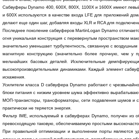
Сабвуферы Dynamo 400, 600X, 800X, 1100X и 1600X имеют левый
и 600X используются в качестве входа LFE для приложений до
делают еще один шаг, добавляя входы XLR и RCA для подключен
Последнее поколение сабвуферов MartinLogan Dynamo отличает
огня уникальная конструкция с перевернутым пространством ма
значительно уменьшает турбулентность, связанную с воздушным 
магнитную конструкцию (значительно более прочную, чем у
мельчайших басовых деталей. Исключительные демпфирующие
высокопроизводительными динамиками. Каждый элемент сабвуфе
искажения.
Усилители класса D сабвуфера Dynamo работают с чрезвычайно
блоки питания с низким уровнем шума эффективно вырабатывают
МОП-транзисторы, трансформаторы, сети подавления шумов и сх
практически не теряется энергия.
Фильтр IME, используемый в сабвуферах Dynamo, получен из о
превосходящую таковую, обеспечиваемую простыми высокочастот
При правильной оптимизации и выполнении порты являются у
длинные порты с низкой турбулентностью, разработанные для о