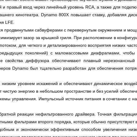
 и правый вход через линейный уровень RCA, а также для подкл
машнего кинотеатра. Dynamo 800X повышает ставку, добавляя дис
ия LFE.
ся продвинутыми сабвуферами с перевернутым окружением и мощн
ксимизирует зазор за крышкой гриля. При расположении в конфиг
потоком, для четкого и детализированного восприятия низких час
 предыдущих поколений) с маломассовыми диафрагмами, чтобы 
 свойства диффузора обеспечивают плавный нерезонансный о
ров Dynamo был тщательно разработан для обеспечения потряса
 низким уровнем искажений и обеспечивают динамическое возде
 чистую энергию в небольшом пространстве и без усилий обеспе
емы управления. Импульсный источник питания в сочетании с над
братной реакции нефильтрованного драйвера. Точная фильтрация 
ными фильтрами второго порядка, которые обычно присутствуют в
добным и экономически эффективным способом увеличения низк
беспечения превосходного расширения нижнего уровня при миними