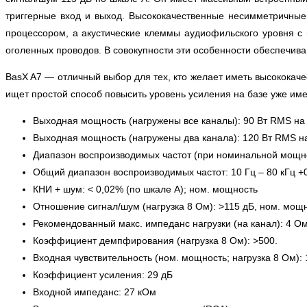
триггерные вход и выход. Высококачественные несимметричны
процессором, а акустические клеммы аудиофильского уровня с
оголенных проводов. В совокупности эти особенности обеспечива
BasX A7 — отличный выбор для тех, кто желает иметь высококач
ищет простой способ повысить уровень усиления на базе уже им
Выходная мощность (нагружены все каналы): 90 Вт RMS на к
Выходная мощность (нагружены два канала): 120 Вт RMS на
Диапазон воспроизводимых частот (при номинальной мощности
Общий диапазон воспроизводимых частот: 10 Гц – 80 кГц +0
КНИ + шум: < 0,02% (по шкале А); ном. мощность
Отношение сигнал/шум (нагрузка 8 Ом): >115 дБ, ном. мощн
Рекомендованный макс. импеданс нагрузки (на канал): 4 Ом
Коэффициент демпфирования (нагрузка 8 Ом): >500.
Входная чувствительность (ном. мощность; нагрузка 8 Ом): 
Коэффициент усиления: 29 дБ
Входной импеданс: 27 кОм