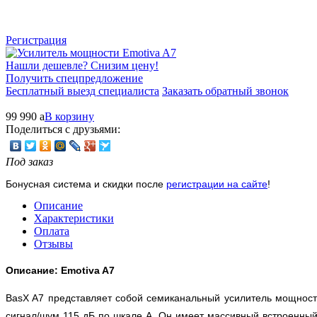
Регистрация
Нашли дешевле? Снизим цену!
Получить спецпредложение
Бесплатный выезд специалиста
Заказать обратный звонок
99 990
a
В корзину
Поделиться с друзьями:
Под заказ
Бонусная система и скидки после
регистрации на сайте
!
Описание
Характеристики
Оплата
Отзывы
Описание: Emotiva A7
BasX A7 представляет собой семиканальный усилитель мощност
сигнал/шум 115 дБ по шкале А. Он имеет массивный встроенный 