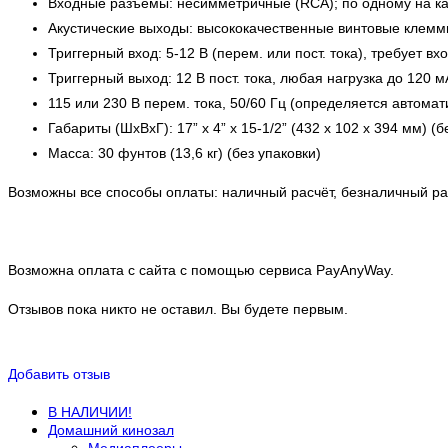
Входные разъемы: несимметричные (RCA); по одному на к
Акустические выходы: высококачественные винтовые клем
Триггерный вход: 5-12 В (перем. или пост. тока), требует вх
Триггерный выход: 12 В пост. тока, любая нагрузка до 120 м
115 или 230 В перем. тока, 50/60 Гц (определяется автомат
Габариты (ШхВхГ): 17” x 4” х 15-1/2” (432 х 102 х 394 мм) 
Масса: 30 фунтов (13,6 кг) (без упаковки)
Возможны все способы оплаты: наличный расчёт, безналичный рас
Возможна оплата с сайта с помощью сервиса PayAnyWay.
Отзывов пока никто не оставил. Вы будете первым.
Добавить отзыв
В НАЛИЧИИ!
Домашний кинозал
Медиаплееры