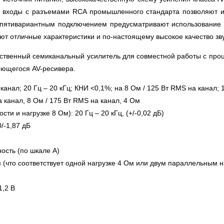
е входы с разъемами RCA промышленного стандарта позволяют и
 пятивариантным подключением предусматривают использование ш
ют отличные характеристики и по-настоящему высокое качество зву
ественный семиканальный усилитель для совместной работы с проц
еющегося AV-ресивера.
анал; 20 Гц – 20 кГц; КНИ <0,1%; на 8 Ом / 125 Вт RMS на канал; 
 канал, 8 Ом / 175 Вт RMS на канал, 4 Ом
 и нагрузке 8 Ом): 20 Гц – 20 кГц, (+/-0,02 дБ)
/-1,87 дБ
ость (по шкале А)
 (что соответствует одной нагрузке 4 Ом или двум параллельным н
1,2 В