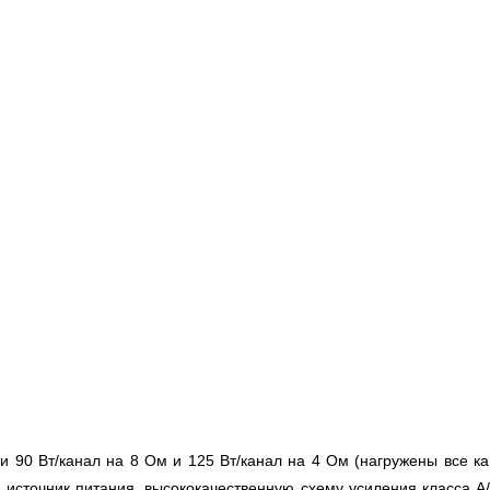
и 90 Вт/канал на 8 Ом и 125 Вт/канал на 4 Ом (нагружены все
источник питания, высококачественную схему усиления класса A/