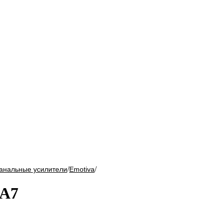
/
/
анальные усилители
Emotiva
 A7