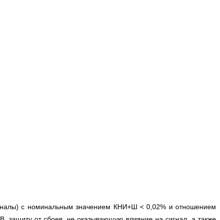
 каналы) с номинальным значением КНИ+Ш < 0,02% и отношением
B, защиту от сбоев, не оказывающую влияние на сигнал, а также