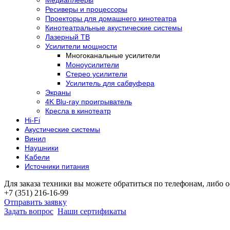
Ресиверы и процессоры
Проекторы для домашнего кинотеатра
Кинотеатральные акустические системы
Лазерный ТВ
Усилители мощности
Многоканальные усилители
Моноусилители
Стерео усилители
Усилитель для сабвуфера
Экраны
4K Blu-ray проигрыватель
Кресла в кинотеатр
Hi-Fi
Акустические системы
Винил
Наушники
Kабели
Источники питания
Для заказа техники вы можете обратиться по телефонам, либо о
+7 (351) 216-16-99
Отправить заявку
Задать вопрос
Наши сертификаты