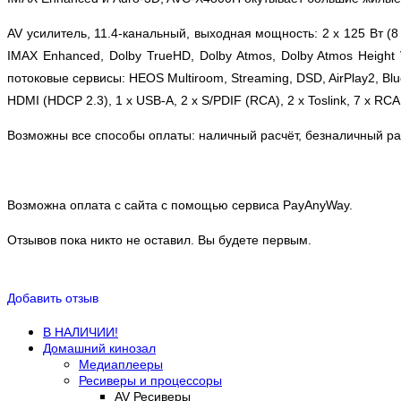
AV усилитель, 11.4-канальный, выходная мощность: 2 x 125 Вт (8
IMAX Enhanced, Dolby TrueHD, Dolby Atmos, Dolby Atmos Height 
потоковые сервисы: HEOS Multiroom, Streaming, DSD, AirPlay2, Blu
HDMI (HDCP 2.3), 1 х USB-А, 2 х S/PDIF (RCA), 2 x Toslink, 7 x RCA
Возможны все способы оплаты: наличный расчёт, безналичный рас
Возможна оплата с сайта с помощью сервиса PayAnyWay.
Отзывов пока никто не оставил. Вы будете первым.
Добавить отзыв
В НАЛИЧИИ!
Домашний кинозал
Медиаплееры
Ресиверы и процессоры
AV Ресиверы