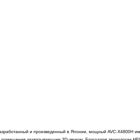
азработанный и произведенный в Японии, мощный AVC-X4800H имее
 помещения захватывающим 3D-звуком. Благодаря технологии HEO