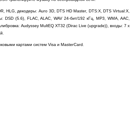
R, HLG, декодеры: Auro 3D, DTS HD Master, DTS:X, DTS Virtual:X,
аты: DSD (5.6), FLAC, ALAC, WAV 24-бит/192 кГц, MP3, WMA, AAC,
либровка: Audyssey MultEQ XT32 (Dirac Live (upgrade)), входы: 7 x
й.
иковыми картами систем Visa и MasterCard.