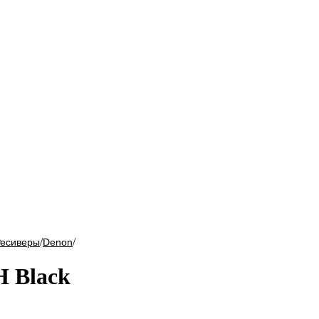
/
/
Ресиверы
Denon
H Black