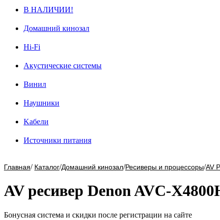
В НАЛИЧИИ!
Домашний кинозал
Hi-Fi
Акустические системы
Винил
Наушники
Kабели
Источники питания
/
/
/
/
Главная
Каталог
Домашний кинозал
Ресиверы и процессоры
AV 
AV ресивер Denon AVC-X4800
Бонусная система и скидки после регистрации на сайте