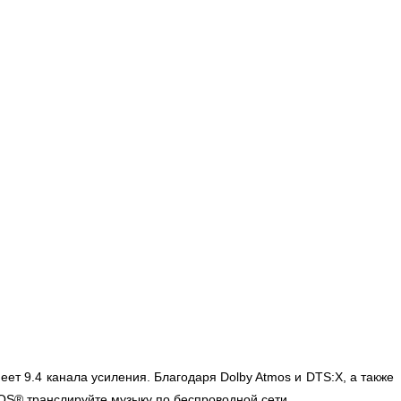
т 9.4 канала усиления. Благодаря Dolby Atmos и DTS:X, а также
S® транслируйте музыку по беспроводной сети.