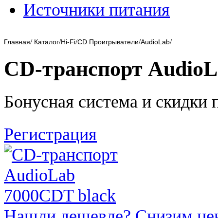
Источники питания
/
/
/
/
/
Главная
Каталог
Hi-Fi
CD Проигрыватели
AudioLab
CD-транспорт AudioL
Бонусная система и скидки 
Регистрация
Нашли дешевле? Снизим це