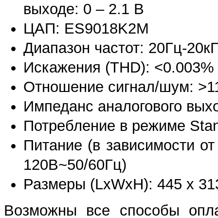
выходе: 0 – 2.1 В
ЦАП: ES9018K2M
Диапазон частот: 20Гц-20кГ
Искажения (THD): <0.003% 
Отношение сигнал/шум: >1
Импеданс аналогового вых
Потребление в режиме Stan
Питание (в зависимости от
120В~50/60Гц)
Размеры (LxWxH): 445 х 313
Возможны все способы опла