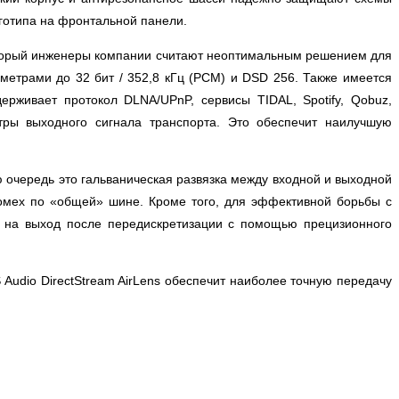
готипа на фронтальной панели.
 который инженеры компании считают неоптимальным решением для
метрами до 32 бит / 352,8 кГц (PCM) и DSD 256. Также имеется
ерживает протокол DLNA/UPnP, сервисы TIDAL, Spotify, Qobuz,
ры выходного сигнала транспорта. Это обеспечит наилучшую
 очередь это гальваническая развязка между входной и выходной
помех по «общей» шине. Кроме того, для эффективной борьбы с
х на выход после передискретизации с помощью прецизионного
udio DirectStream AirLens обеспечит наиболее точную передачу