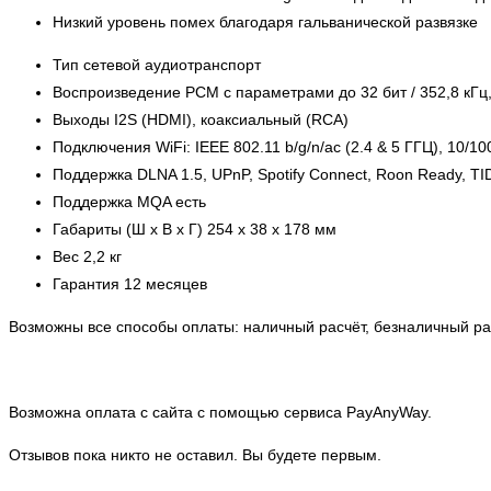
Низкий уровень помех благодаря гальванической развязке
Тип сетевой аудиотранспорт
Воспроизведение PCM с параметрами до 32 бит / 352,8 кГц
Выходы I2S (HDMI), коаксиальный (RCA)
Подключения WiFi: IEEE 802.11 b/g/n/ac (2.4 & 5 ГГЦ), 10/10
Поддержка DLNA 1.5, UPnP, Spotify Connect, Roon Ready, TI
Поддержка MQA есть
Габариты (Ш х В х Г) 254 х 38 х 178 мм
Вес 2,2 кг
Гарантия 12 месяцев
Возможны все способы оплаты: наличный расчёт, безналичный рас
Возможна оплата с сайта с помощью сервиса PayAnyWay.
Отзывов пока никто не оставил. Вы будете первым.