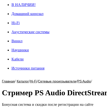
В НАЛИЧИИ!
Домашний кинозал
Hi-Fi
Акустические системы
Винил
Наушники
Kабели
Источники питания
/
/
/
/
/
Главная
Каталог
Hi-Fi
Сетевые проигрыватели
PS Audio
Стример PS Audio DirectStrea
Бонусная система и скидки после регистрации на сайте