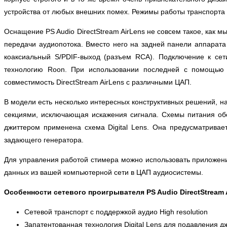
устройства от любых внешних помех. Режимы работы транспорта 
Оснащение PS Audio DirectStream AirLens не совсем такое, как
передачи аудиопотока. Вместо него на задней панели аппарата
коаксиальный S/PDIF-выход (разъем RCA). Подключение к сети
технологию Roon. При использовании последней с помощью 
совместимость DirectStream AirLens с различными ЦАП.
В модели есть несколько интересных конструктивных решений, н
секциями, исключающая искажения сигнала. Схемы питания обо
джиттером применена схема Digital Lens. Она предусматрива
задающего генератора.
Для управления работой стимера можно использовать приложени
данных из вашей компьютерной сети в ЦАП аудиосистемы.
Особенности сетевого проигрывателя PS Audio DirectStream 
Сетевой транспорт с поддержкой аудио High resolution
Запатентованная технология Digital Lens для подавления д