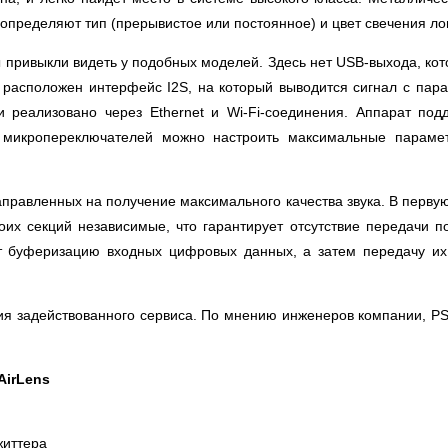
определяют тип (прерывистое или постоянное) и цвет свечения ло
 мы привыкли видеть у подобных моделей. Здесь нет USB-выхода,
 расположен интерфейс I2S, на который выводится сигнал с пара
 реализовано через Ethernet и Wi-Fi-соединения. Аппарат подд
микропереключателей можно настроить максимальные парамет
аправленных на получение максимального качества звука. В первую
их секций независимые, что гарантирует отсутствие передачи 
ет буферизацию входных цифровых данных, а затем передачу и
я задействованного сервиса. По мнению инженеров компании, PS A
AirLens
життера