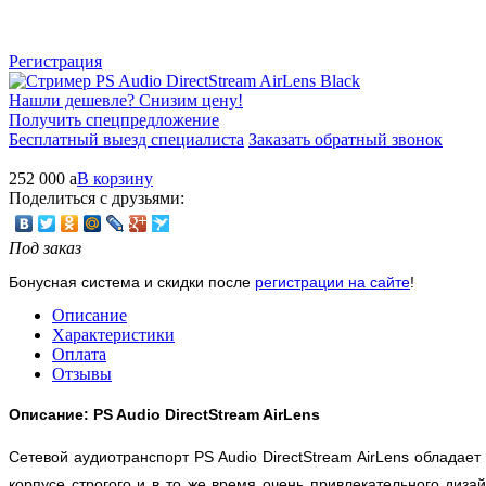
Регистрация
Нашли дешевле? Снизим цену!
Получить спецпредложение
Бесплатный выезд специалиста
Заказать обратный звонок
252 000
a
В корзину
Поделиться с друзьями:
Под заказ
Бонусная система и скидки после
регистрации на сайте
!
Описание
Характеристики
Оплата
Отзывы
Описание: PS Audio DirectStream AirLens
Сетевой аудиотранспорт PS Audio DirectStream AirLens обладае
корпусе строгого и в то же время очень привлекательного диз