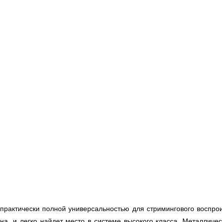
т практически полной универсальностью для стримингового воспро
айна, и легко найдет место в системе высокого класса. Металли