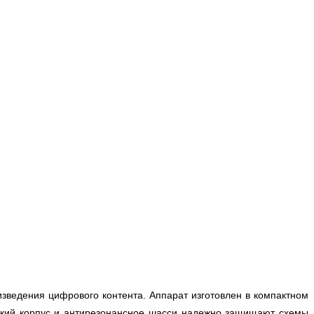
изведения цифрового контента. Аппарат изготовлен в компактном
ческий корпус и антирезонансное шасси надежно защищают схемы